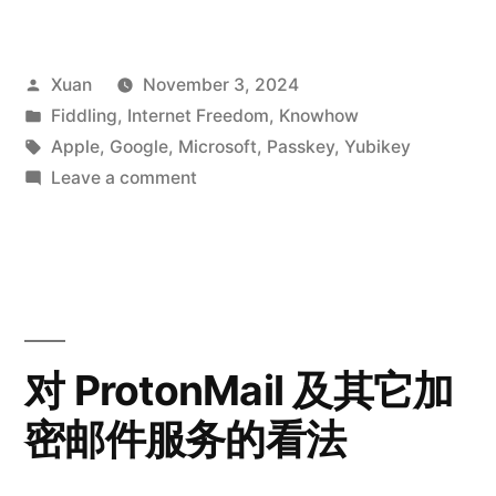
指
北”
Posted
Xuan
November 3, 2024
by
Posted
Fiddling
,
Internet Freedom
,
Knowhow
in
Tags:
Apple
,
Google
,
Microsoft
,
Passkey
,
Yubikey
on
Leave a comment
passkey
指
北
对 ProtonMail 及其它加
密邮件服务的看法