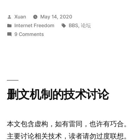
互
Posted
Xuan
May 14, 2020
联
by
Posted
Tags:
Internet Freedom
BBS
,
论坛
网
in
on
9 Comments
上
中
文
严
互
肃
联
网
讨
上
删文机制的技术讨论
论
严
的
肃
讨
消
论
本文包含虚构，如有雷同，也许有巧合。
失：
的
主要讨论相关技术，读者请勿过度联想。
消