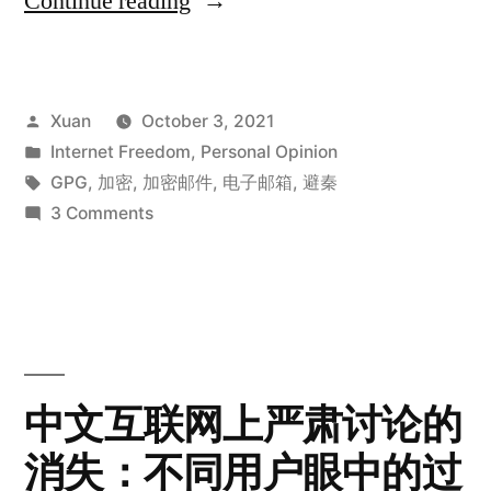
Continue reading
ProtonMail
及
Posted
Xuan
October 3, 2021
其
by
Posted
Internet Freedom
,
Personal Opinion
它
in
Tags:
GPG
,
加密
,
加密邮件
,
电子邮箱
,
避秦
加
on
3 Comments
对
密
ProtonMail
邮
及
其
件
它
服
加
中文互联网上严肃讨论的
务
密
消失：不同用户眼中的过
邮
的
件