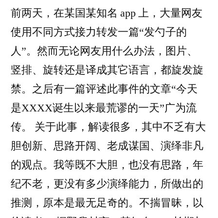
不
前两天，在某国某知名 app 上，大量网友
失：
同
不
使用不同方式接力转发一篇“发勺子的
用
同
人”。然而无论网友用什么办法，图片、
用
户
户
竖排、旋转还是译成其它语言，都旋发旋
眼
眼
禁。之后有一篇评述此事件的文章“今天
中
中
是XXXX诞生以来最荒谬的一天”广为流
的
的
过
传。 关于此事，解读很多，其中不乏有大
过
去
胆创新、思路开阔、老成谋国、演绎非凡
与
去
未
的观点。我等既不大胆，也没有思路，年
与
来
纪不老，更没有多少演绎能力，所做出的
未
推测，原本是最无足奇的。不揣冒昧，以
来”