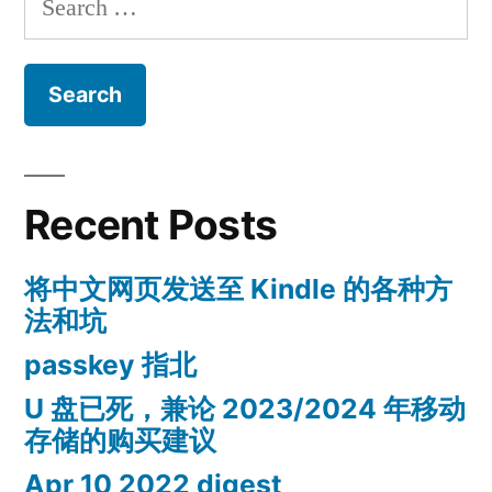
markdown
论
for:
格
文”
式
写
学
术
论
Recent Posts
文
将中文网页发送至 Kindle 的各种方
法和坑
passkey 指北
U 盘已死，兼论 2023/2024 年移动
存储的购买建议
Apr 10 2022 digest