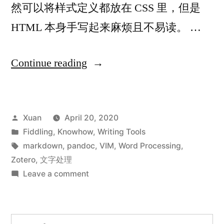
然可以将样式定义都放在 CSS 里，但是
HTML 本身手写起来麻烦且不易读。 …
“用
Continue reading
VIM
和
Posted
Xuan
April 20, 2020
markdown
by
Posted
Fiddling
,
Knowhow
,
Writing Tools
格
in
Tags:
markdown
,
pandoc
,
VIM
,
Word Processing
,
式
Zotero
,
文字处理
on
Leave a comment
写
用
学
VIM
和
术
Search