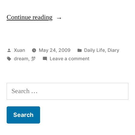
“一
Continue reading
系
列
Posted
Posted
Xuan
May 24, 2009
Daily Life
,
Diary
关
by
Tags:
in
on
dream
,
梦
Leave a comment
于
一
飞
系
列
翔
Search
关
的
for:
于
飞
梦”
翔
的
梦