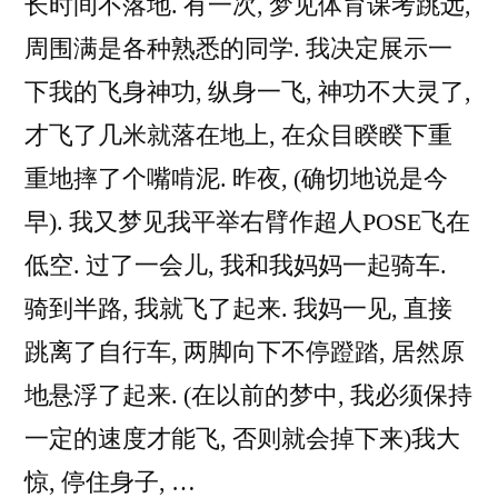
长时间不落地. 有一次, 梦见体育课考跳远,
周围满是各种熟悉的同学. 我决定展示一
下我的飞身神功, 纵身一飞, 神功不大灵了,
才飞了几米就落在地上, 在众目睽睽下重
重地摔了个嘴啃泥. 昨夜, (确切地说是今
早). 我又梦见我平举右臂作超人POSE飞在
低空. 过了一会儿, 我和我妈妈一起骑车.
骑到半路, 我就飞了起来. 我妈一见, 直接
跳离了自行车, 两脚向下不停蹬踏, 居然原
地悬浮了起来. (在以前的梦中, 我必须保持
一定的速度才能飞, 否则就会掉下来)我大
惊, 停住身子, …